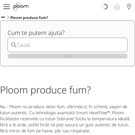
Despre Ploom AURA
Get Started
Ploom produce fum?
Magazin Online
Cum te putem ajuta?
Ploom Club
Asistență Ploom
Ploom in Magazine Fizice
Ploom Blog
Caută
Ploom produce fum?
Nu - Ploom nu produce deloc fum, oferindu-ți, în schimb, vapori de
tutun autentic. Cu tehnologia avansată Smart HeatFlow™, Ploom
încălzește rezervele cu tutun Sobranie Sticks la temperatura ideală,
fără a le arde, astfel încât să poți savura un gust autentic de tutun,
fără miros de fum pe haine, păr sau respirație.