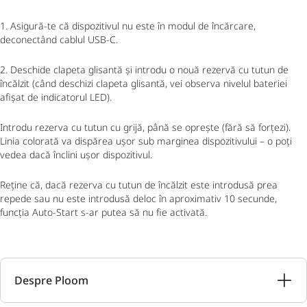
1. Asigură-te că dispozitivul nu este în modul de încărcare,
deconectând cablul USB-C.
2. Deschide clapeta glisantă şi introdu o nouă rezervă cu tutun de
încălzit (când deschizi clapeta glisantă, vei observa nivelul bateriei
afișat de indicatorul LED).
Introdu rezerva cu tutun cu grijă, până se oprește (fără să forțezi).
Linia colorată va dispărea ușor sub marginea dispozitivului – o poți
vedea dacă înclini ușor dispozitivul.
Reţine că, dacă rezerva cu tutun de încălzit este introdusă prea
repede sau nu este introdusă deloc în aproximativ 10 secunde,
funcţia Auto-Start s-ar putea să nu fie activată.
Despre Ploom