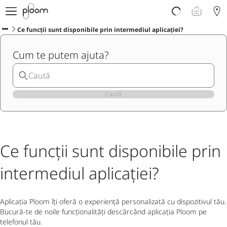
Despre Ploom AURA
Get Started
Ce funcții sunt disponibile prin intermediul aplicației?
Magazin Online
Cum te putem ajuta?
Ploom Club
Asistență Ploom
Ploom in Magazine Fizice
Ploom Blog
Caută
Ce funcții sunt disponibile prin
intermediul aplicației?
Aplicația Ploom îți oferă o experiență personalizată cu dispozitivul tău.
Bucură-te de noile funcționalități descărcând aplicația Ploom pe
telefonul tău.