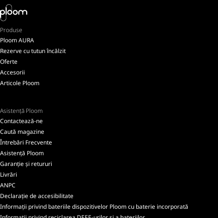
Produse
Ploom AURA
Rezerve cu tutun încălzit
Oferte
Accesorii
Articole Ploom
Asistență Ploom
Contactează-ne
Caută magazine
Întrebări Frecvente
Asistență Ploom
Garanție și retururi
Livrări
ANPC
Declarație de accesibilitate
Informații privind bateriile dispozitivelor Ploom cu baterie incorporată
Informații privind reciclarea DEEE-urilor și a bateriilor