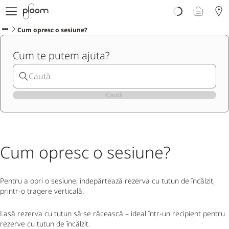
Despre Ploom AURA
Get Started
Cum opresc o sesiune?
Magazin Online
Cum te putem ajuta?
Ploom Club
Asistență Ploom
Ploom in Magazine Fizice
Ploom Blog
Caută
Cum opresc o sesiune?
Pentru a opri o sesiune, îndepărtează rezerva cu tutun de încălzit,
printr-o tragere verticală.
Lasă rezerva cu tutun să se răcească – ideal într-un recipient pentru
rezerve cu tutun de încălzit.