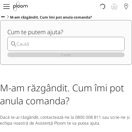
Despre Ploom AURA
Get Started
M-am răzgândit. Cum îmi pot anula comanda?
Magazin Online
Cum te putem ajuta?
Ploom Club
Asistență Ploom
Ploom in Magazine Fizice
Ploom Blog
Caută
M-am răzgândit. Cum îmi pot
anula comanda?
Dacă te-ai răzgândit, contactează-ne la 0800 008 811 sau scrie-ne și
echipa noastră de Asistență Ploom te va putea ajuta.