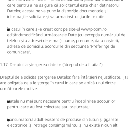
care pentru a ne asigura că solicitantul este chiar deținătorul
Datelor, acesta ne va pune la dispoziție documentele și
informațiile solicitate și va urma instrucțiunile primite.
în cazul în care și-a creat cont pe site-ul www.ploom.ro,
editând/modificând următoarele Date (cu excepția numărului de
telefon și a adresei de e-mail): nume, prenume, data nașterii,
adresa de domiciliu, acordurile din secțiunea “Preferințe de
comunicare”.
1.17. Dreptul la ștergerea datelor ("dreptul de a fi uitat")
Dreptul de a solicita ștergerea Datelor, fără întârzieri nejustificate. JTI
are obligația de a le șterge în cazul în care se aplică unul dintre
următoarele motive:
Datele nu mai sunt necesare pentru îndeplinirea scopurilor
pentru care au fost colectate sau prelucrate;
Consumatorul adult existent de produse din tutun și țigarete
electronice își retrage consimțământul și nu există niciun alt