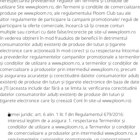
nerespectarea prevederilor regulilor din Termenii și condițiile de
utilizare Site www.ploom.ro, din Termenii și condițiile de comercializare
produse pe www.ploom.ro, ale regulamentului Ploom Club sau ale
altor regulamente de participare la campanii promoționale/ reguli de
participare la oferte comerciale, încearcă să își creeze conturi
multiple sau conturi cu date false/incorecte pe site-ul www.ploom.ro
în vederea obținerii în mod fraudulos de beneficii în detrimentul
consumatorilor adulți existenți de produse din tutun și țigarete
electronice care acționează în mod corect și cu respectarea întocmai
a prevederilor regulamentelor campaniilor promoționale a termenilor
și condițiilor de utilizare a www.ploom.ro, a termenilor și condițiilor de
comercializare a produselor prin intermediul www.ploom.ro, precum
și asigurarea acurateței și corectitudinii datelor consumatorilor adulți
existenți de produse din tutun și țigarete electronice din baza de date
a JTI (aceasta include dar fără a se limita la: verificarea corectitudinii
datelor consumatorilor adulți existenți de produse din tutun și
țigarete electronice care își creează Cont în site-ul www.ploom.ro)
Temei juridic: art. 6 alin. 1 lit. f din Regulamentul 679/2016:
interesul legitim de a asigura: 1. respectarea Termenilor și
condițiilor de utilizare a www.ploom.ro, a Termenilor și condițiilor
de comercializare a produselor prin intermediul www.ploom.ro, a
regulamentelor campaniilor promoționale, un comportament