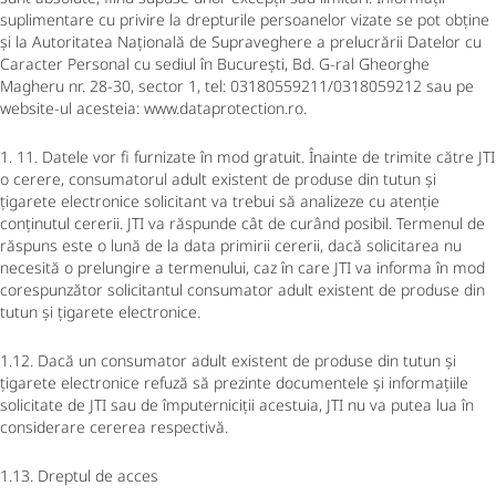
suplimentare cu privire la drepturile persoanelor vizate se pot obține
și la Autoritatea Națională de Supraveghere a prelucrării Datelor cu
Caracter Personal cu sediul în București, Bd. G-ral Gheorghe
Magheru nr. 28-30, sector 1, tel: 03180559211/0318059212 sau pe
website-ul acesteia: www.dataprotection.ro.
1. 11. Datele vor fi furnizate în mod gratuit. Înainte de trimite către JTI
o cerere, consumatorul adult existent de produse din tutun și
țigarete electronice solicitant va trebui să analizeze cu atenție
conținutul cererii. JTI va răspunde cât de curând posibil. Termenul de
răspuns este o lună de la data primirii cererii, dacă solicitarea nu
necesită o prelungire a termenului, caz în care JTI va informa în mod
corespunzător solicitantul consumator adult existent de produse din
tutun și țigarete electronice.
1.12. Dacă un consumator adult existent de produse din tutun și
țigarete electronice refuză să prezinte documentele și informațiile
solicitate de JTI sau de împuterniciții acestuia, JTI nu va putea lua în
considerare cererea respectivă.
1.13. Dreptul de acces