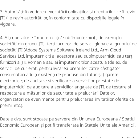
3. Autorități: în vederea executării obligațiilor și drepturilor ce îi revin
JTI / le revin autorităților, în conformitate cu dispozițiile legale în
vigoare.
4. Alți operatori / împuterniciți / sub-împuterniciți, de exemplu
societăți din grupul JTI, terți furnizori de servicii globale ai grupului de
societăți JTI (Adobe Systems Software Ireland Ltd., Arm Cloud
Services Ltd, împuterniciți ai acestora sau subîmputerniciți sau terți
furnizori ai JTI Romania sau ai împuterniciților acestuia (de ex. de
servicii de curierat, pentru livrarea premiilor către câștigătorii
consumatori adulți existenți de produse din tutun și țigarete
electronice; de auditare și verificare a serviciilor prestate de
împuterniciți, de auditare a serviciilor angajate de JTI, de testare și
respectare a măsurilor de securitate a prelucrării Datelor,
organizatori de evenimente pentru prelucrarea invitațiilor oferite ca
premii etc.).
Datele dvs. sunt stocate pe servere din Uniunea Europeana / Spatiul
Economic European și pot fi transferate în Statele Unite ale Americii.