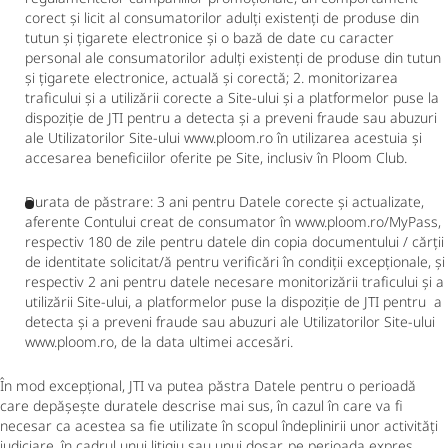
corect și licit al consumatorilor adulți existenți de produse din
tutun și țigarete electronice și o bază de date cu caracter
personal ale consumatorilor adulți existenți de produse din tutun
și țigarete electronice, actuală și corectă; 2. monitorizarea
traficului și a utilizării corecte a Site-ului și a platformelor puse la
dispoziție de JTI pentru a detecta și a preveni fraude sau abuzuri
ale Utilizatorilor Site-ului www.ploom.ro în utilizarea acestuia și
accesarea beneficiilor oferite pe Site, inclusiv în Ploom Club.
Durata de păstrare: 3 ani pentru Datele corecte și actualizate,
aferente Contului creat de consumator în www.ploom.ro/MyPass,
respectiv 180 de zile pentru datele din copia documentului / cărții
de identitate solicitat/ă pentru verificări în condiții excepționale, și
respectiv 2 ani pentru datele necesare monitorizării traficului și a
utilizării Site-ului, a platformelor puse la dispoziție de JTI pentru a
detecta și a preveni fraude sau abuzuri ale Utilizatorilor Site-ului
www.ploom.ro, de la data ultimei accesări.
În mod excepțional, JTI va putea păstra Datele pentru o perioadă
care depășește duratele descrise mai sus, în cazul în care va fi
necesar ca acestea sa fie utilizate în scopul îndeplinirii unor activități
judiciare, în cadrul unui litigiu sau unui dosar, pe perioada expres