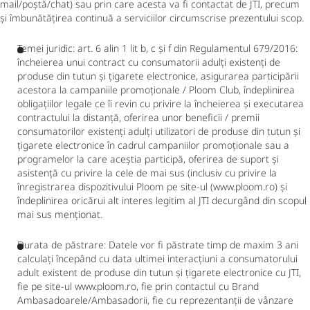
mail/poștă/chat) sau prin care acesta va fi contactat de JTI, precum
și îmbunătățirea continuă a serviciilor circumscrise prezentului scop.
Temei juridic: art. 6 alin 1 lit b, c și f din Regulamentul 679/2016:
încheierea unui contract cu consumatorii adulți existenți de
produse din tutun și țigarete electronice, asigurarea participării
acestora la campaniile promoționale / Ploom Club, îndeplinirea
obligațiilor legale ce îi revin cu privire la încheierea și executarea
contractului la distanță, oferirea unor beneficii / premii
consumatorilor existenți adulți utilizatori de produse din tutun și
țigarete electronice în cadrul campaniilor promoționale sau a
programelor la care aceștia participă, oferirea de suport și
asistență cu privire la cele de mai sus (inclusiv cu privire la
înregistrarea dispozitivului Ploom pe site-ul (www.ploom.ro) și
îndeplinirea oricărui alt interes legitim al JTI decurgând din scopul
mai sus menționat.
Durata de păstrare: Datele vor fi păstrate timp de maxim 3 ani
calculați începând cu data ultimei interacțiuni a consumatorului
adult existent de produse din tutun și țigarete electronice cu JTI,
fie pe site-ul www.ploom.ro, fie prin contactul cu Brand
Ambasadoarele/Ambasadorii, fie cu reprezentanții de vânzare