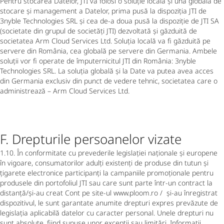
Pentru stocarea Datelor, JTI va folosi o soluție locală și una globală de
stocare și management a Datelor, prima pusă la dispoziția JTI de
3nyble Technologies SRL și cea de-a doua pusă la dispoziție de JTI SA
(societate din grupul de societăți JTI) dezvoltată și găzduită de
societatea Arm Cloud Services Ltd. Soluția locală va fi găzduită pe
servere din România, cea globală pe servere din Germania. Ambele
soluții vor fi operate de împuternicitul JTI din România: 3nyble
Technologies SRL. La soluția globală și la Date va putea avea acces
din Germania exclusiv din punct de vedere tehnic, societatea care o
administrează – Arm Cloud Services Ltd.
F. Drepturile persoanelor vizate
1.10. În conformitate cu prevederile legislației naționale și europene
în vigoare, consumatorilor adulți existenți de produse din tutun și
țigarete electronice participanți la campaniile promoționale pentru
produsele din portofoliul JTI sau care sunt parte într-un contract la
distanță/și-au creat Cont pe site-ul www.ploom.ro / și-au înregistrat
dispozitivul, le sunt garantate anumite drepturi expres prevăzute de
legislația aplicabilă datelor cu caracter personal. Unele drepturi nu
sunt absolute, fiind supuse unor excepții sau limitări. Informații