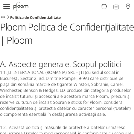
Despre Ploom AURA
Get Started
Politica de Confidentialitate
Ploom Politica de Confidențialitate
Magazin Online
Ploom Club
| Ploom
Asistență Ploom
Ploom in Magazine Fizice
Ploom Blog
A. Aspecte generale. Scopul politicii
1.1. J.T. INTERNATIONAL (ROMANIA) SRL – JTI (cu sediul social în
București, Sector 2, Bd. Dimitrie Pompei, 9-9A) care distribuie pe
piața din România mărcile de țigarete Winston, Sobranie, Camel,
Winchester, Benson & Hedges, LD, produse din categoria produselor
de încălzit tutunul și accesorii ale acestora marca Ploom, precum și
rezerve cu tutun de încălzit Sobranie sticks for Ploom, consideră
confidențialitatea și protecția datelor cu caracter personal (“Datele”)
o componentă esențială în desfășurarea activității sale.
1.2. Această politică și măsurile de protecție a Datelor urmăresc
prelucrarea Datelor în mod responsabil, în conformitate cu scopurile