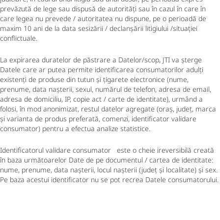
prevăzută de lege sau dispusă de autorități sau în cazul în care în
care legea nu prevede / autoritatea nu dispune, pe o perioadă de
maxim 10 ani de la data sesizării / declanșării litigiului /situației
conflictuale.
La expirarea duratelor de păstrare a Datelor/scop, JTI va șterge
Datele care ar putea permite identificarea consumatorilor adulți
existenți de produse din tutun și țigarete electronice (nume,
prenume, data nașterii, sexul, numărul de telefon, adresa de email,
adresa de domiciliu, IP, copie act / carte de identitate), urmând a
folosi, în mod anonimizat, restul datelor agregate (oraș, județ, marca
și varianta de produs preferată, comenzi, identificator validare
consumator) pentru a efectua analize statistice.
Identificatorul validare consumator este o cheie ireversibilă creată
în baza următoarelor Date de pe documentul / cartea de identitate:
nume, prenume, data nașterii, locul nașterii (județ și localitate) și sex.
Pe baza acestui identificator nu se pot recrea Datele consumatorului.