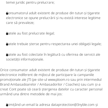
temei juridic pentru prelucrare;
Consumatorul adult existent de produse din tutun și țigarete
electronice se opune prelucrării și nu există interese legitime
care să prevaleze;
Datele au fost prelucrate ilegal;
Datele trebuie șterse pentru respectarea unei obligații legale;
Datele au fost colectate în legătură cu oferirea de servicii ale
societății informaționale.
Orice consumator adult existent de produse din tutun și țigarete
electronice indiferent de mijlocul de participare la campaniile
promoționale ale JTI (pe site-ul www.ploom.ro sau prin intermediul
Brand Ambasadoarelor / Ambasadorilor / Coaches) sau cum și-a
creat Cont poate să ceară ștergerea datelor cu caracter personal
urmând una dintre metodele de mai jos:
Trimițând un email la adresa dataprotection@3nyble.com și