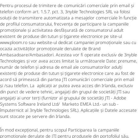
Pentru procesul de trimitere de comunicări comerciale prin email și
telefon conform art. 1.5.7. pct. 3, 3nyble Technologies SRL va folosi
soluții de transmitere automatizata a mesajelor comerciale în funcție
de profilul consumatorului, frecvența de participare la campaniile
promoționale și activitatea desfășurată de consumatorul adult
existent de produse din tutun și țigarete electronice pe site-ul
www.ploom.ro sau website-ul dedicat campaniei promoționale sau cu
ocazia activităților promoționale derulate de Brand
Ambasadoare/Ambasadori. Acestea vor fi operate exclusiv de 3nyble
Technologies și vor avea acces limitat la următoarele Date: prenume,
număr de telefon și adresa de email ale consumatorilor adulți
existenți de produse din tutun și țigarete electronice care au fost de
acord să primească din partea JTI comunicări comerciale prin email
și /sau telefon. La aplicații ar putea avea acces din Irlanda, exclusiv
din punct de vedere tehnic, angajați din grupul de societăți JTI sau
angajați ai unor terți (furnizor al grupului de societăți JTI - Adobe
Systems Software Ireland Ltd/ Marketo EMEA Ltd.- un sub -
împuternicit al 3nyble Technologies SRL). Aplicațiile și Datele accesate
sunt stocate pe servere din Irlanda.
În mod excepțional, pentru scopul Participarea la campaniile
promoționale derulate de JTI pentru produsele din portofoliul său,