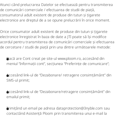
Atunci când prelucrarea Datelor se efectuează pentru transmiterea
de comunicări comerciale / efectuarea de studii de piață,
consumatorul adult existent de produse din tutun și țigarete
electronice are dreptul de a se opune prelucrării în orice moment.
Orice consumator adult existent de produse din tutun și țigarete
electronice înregistrat în baza de date a JTI poate să își modifice
acordul pentru transmiterea de comunicări comerciale și efectuarea
de cercetare / studii de piață prin una dintre următoarele metode:
Dacă are Cont creat pe site-ul www.ploom.ro, accesând din
meniul “Informații cont”, secțiunea “Preferințe de comunicare”;
Accesând link-ul de “Dezabonare/ retragere consimțământ” din
SMS-ul primit;
Accesând link-ul de “Dezabonare/retragere consimțământ” din
emailul primit;
Trimițând un email pe adresa dataprotection@3nyble.com sau
contactând Asistență Ploom prin transmiterea unui e-mail la