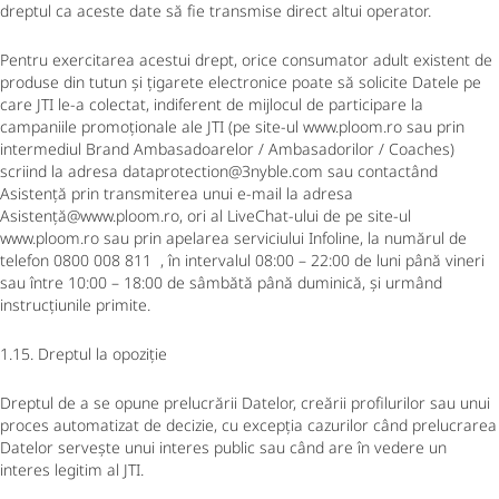
dreptul ca aceste date să fie transmise direct altui operator.
Pentru exercitarea acestui drept, orice consumator adult existent de
produse din tutun și țigarete electronice poate să solicite Datele pe
care JTI le-a colectat, indiferent de mijlocul de participare la
campaniile promoționale ale JTI (pe site-ul www.ploom.ro sau prin
intermediul Brand Ambasadoarelor / Ambasadorilor / Coaches)
scriind la adresa dataprotection@3nyble.com sau contactând
Asistență prin transmiterea unui e-mail la adresa
Asistență@www.ploom.ro, ori al LiveChat-ului de pe site-ul
www.ploom.ro sau prin apelarea serviciului Infoline, la numărul de
telefon 0800 008 811 , în intervalul 08:00 – 22:00 de luni până vineri
sau între 10:00 – 18:00 de sâmbătă până duminică, și urmând
instrucțiunile primite.
1.15. Dreptul la opoziție
Dreptul de a se opune prelucrării Datelor, creării profilurilor sau unui
proces automatizat de decizie, cu excepția cazurilor când prelucrarea
Datelor servește unui interes public sau când are în vedere un
interes legitim al JTI.