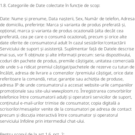
1.8. Categoriile de Date colectate în funcție de scop:
Date: Nume și prenume, Data nașterii, Sex, Număr de telefon, Adresa
de domiciliu, preferințe: Marca și varianta de produs preferată și,
opțional, marca și varianta de produs ocazională (alta decât cea
preferată, cea pe care o consumă ocazional), precum și orice alte
date oferite de consumatorul adult în cazul sesizărilor/contactării
Serviciului de suport și asistență. Suplimentar față de Datele descrise
mai sus, vor fi obținute și alte informații precum: seria dispozitivului,
coduri din pachete de produs, premiile câștigate, unitatea comercială
de unde s-a ridicat premiul câștigat/pachetele de rezerve cu tutun de
încălzit, adresa de livrare a comenzilor /premiului câștigat, orice date
referitoare la comandă, retur, garanție sau achiziția de produse,
adresa IP de unde consumatorul a accesat website-urile campaniilor
promoționale sau site-ului www.ploom.ro. Înregistrarea convorbirilor
telefonice între consumatorii adulți și operatorii serviciilor de suport,
conținutul e-mail-urilor trimise de consumator, copia digitală a
scrisorilor/mesajelor venite de la consumatori pe adresa de contact
precum și discuția interactivă între consumator și operatorul
serviciului Infoline prin intermediul chat-ului.
Pentru scopul de la art 1.6. pct. 2: