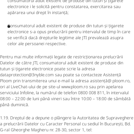
consumatorul adult existent de produse din tutun și țigarete
electronice i le solicită pentru constatarea, exercitarea sau
apărarea unui drept în instanță;
Consumatorul adult existent de produse din tutun și țigarete
electronice s-a opus prelucrării pentru intervalul de timp în care
se verifică dacă drepturile legitime ale JTI prevalează asupra
celor ale persoanei respective.
Pentru mai multe informații legate de restricționarea prelucrării
Datelor de către JTI, consumatorul adult existent de produse din
tutun și țigarete electronice poate scrie la adresa
dataprotection@3nyble.com sau poate sa contacteze Asistență
Ploom prin transmiterea unui e-mail la adresa asistență@ ploom.ro,
ori al LiveChat-ului de pe site-ul www.ploom.ro sau prin apelarea
serviciului Infoline, la numărul de telefon 0800 008 811, în intervalul
08:00 – 22:00 de luni până vineri sau între 10:00 – 18:00 de sâmbătă
până duminică.
1.19. Dreptul de a depune o plângere la Autoritatea de Supraveghere
a prelucrării Datelor cu Caracter Personal cu sediul în București, Bd.
G-ral Gheorghe Magheru nr. 28-30, sector 1, tel: