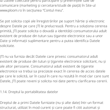
la Datele colectate pentru participare și preferințele sale de
comunicare (marketing și cercetare/studii de piață) în Site-ul
www.ploom.ro în secțiunea “Contul meu”.
Se pot solicita copii ale înregistrărilor pe suport hârtie și electronic
despre Datele pe care JTI le prelucrează. Pentru a soluționa cererea
primită, JTI poate solicita o dovadă a identității consumatorului adult
existent de produse din tutun sau țigarete electronice sau a unor
Date și informații suplimentare pentru a putea identifica Datele
solicitate.
JTI nu va furniza decât Datele care privesc consumatorul adult
existent de produse din tutun și țigarete electronice solicitant, nu și
ale altor persoane. Consumatorul adult existent de țigarete
electronice va trebui sa precizeze exact în cererea de acces datele
pe care le solicită, iar în cazul în care nu rezultă în mod clar care sunt
Datele, JTI poate reveni și solicita noi date pentru clarificarea cererii.
1.14. Dreptul la portabilitatea datelor
Dreptul de a primi Datele furnizate (nu și alte date) într-un format
structurat, utilizat în mod curent și care poate fi citit automat și