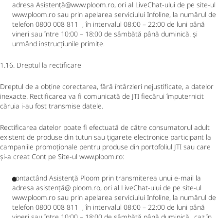
adresa Asistență@www.ploom.ro, ori al LiveChat-ului de pe site-ul
www.ploom.ro sau prin apelarea serviciului Infoline, la numărul de
telefon 0800 008 811 , în intervalul 08:00 – 22:00 de luni până
vineri sau între 10:00 – 18:00 de sâmbătă până duminică. și
urmând instrucțiunile primite.
1.16. Dreptul la rectificare
Dreptul de a obține corectarea, fără întârzieri nejustificate, a datelor
inexacte. Rectificarea va fi comunicată de JTI fiecărui împuternicit
căruia i-au fost transmise datele.
Rectificarea datelor poate fi efectuată de către consumatorul adult
existent de produse din tutun sau țigarete electronice participant la
campaniile promoționale pentru produse din portofoliul JTI sau care
și-a creat Cont pe Site-ul www.ploom.ro:
contactând Asistență Ploom prin transmiterea unui e-mail la
adresa asistență@ ploom.ro, ori al LiveChat-ului de pe site-ul
www.ploom.ro sau prin apelarea serviciului Infoline, la numărul de
telefon 0800 008 811 , în intervalul 08:00 – 22:00 de luni până
vineri sau între 10:00 – 18:00 de sâmbătă până duminică., caz în