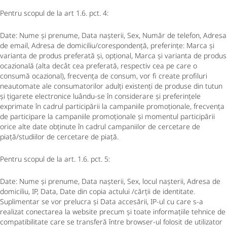
Pentru scopul de la art 1.6. pct. 4:
Date: Nume și prenume, Data nașterii, Sex, Număr de telefon, Adresa
de email, Adresa de domiciliu/corespondență, preferințe: Marca și
varianta de produs preferată și, opțional, Marca și varianta de produs
ocazională (alta decât cea preferată, respectiv cea pe care o
consumă ocazional), frecvența de consum, vor fi create profiluri
neautomate ale consumatorilor adulți existenți de produse din tutun
și țigarete electronice luându-se în considerare și preferințele
exprimate în cadrul participării la campaniile promoționale, frecvența
de participare la campaniile promoționale și momentul participării
orice alte date obținute în cadrul campaniilor de cercetare de
piață/studiilor de cercetare de piață.
Pentru scopul de la art. 1.6. pct. 5:
Date: Nume și prenume, Data nașterii, Sex, locul nașterii, Adresa de
domiciliu, IP, Data, Date din copia actului /cărții de identitate.
Suplimentar se vor prelucra și Data accesării, IP-ul cu care s-a
realizat conectarea la website precum și toate informațiile tehnice de
compatibilitate care se transferă între browser-ul folosit de utilizator