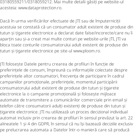
03180559211/0318059212. Mai multe detalii găsiți pe website-ul
acesteia: www.dataprotection.ro.
Dacă în urma verificărilor efectuate de JTI sau de împuterniciții
acestuia se constată că un consumator adult existent de produse din
tutun și țigarete electronice a declarat date false/incorecte/care nu îi
aparțin sau și-a creat mai multe conturi pe website-urile JTI, JTI va
bloca toate conturile consumatorului adult existent de produse din
tutun și țigarete electronice pe site-ul www.ploom.ro.
JTI folosește Datele pentru crearea de profiluri în funcție de
preferințele de consum, împreună cu informațiile colectate despre
preferințele altor consumatori, frecvența de participare în cadrul
campaniilor promoționale, preferințele, momentul participării
consumatorului adult existent de produse din tutun și țigarete
electronice la o campanie promoțională și folosește mijloace
automate de transmitere a comunicărilor comerciale prin email și
telefon către consumatorii adulți existenți de produse din tutun și
țigarete electronice. JTI nu utilizează un proces decizional individual
automat inclusiv prin crearea de profiluri în sensul prevăzut la art. 22
alineatele 1 și 4 din GDPR, în sensul că nu își bazează deciziile exclusiv
pe prelucrarea automata a Datelor într-o manieră care să producă