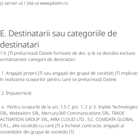
și server-ul / site-ul www.ploom.ro.
E. Destinatarii sau categoriile de
destinatari
1.9. JTI prelucrează Datele furnizate de dvs. și le va dezvălui exclusiv
următoarelor categorii de destinatari:
1. Angajați proprii JTI sau angajați din grupul de societăți JTI implicați
în realizarea scopurilor pentru care se prelucrează Datele.
2. Împuterniciți:
a. Pentru scopurile de la art. 1.5.7. pct. 1, 2 și 3: 3nyble Technologies
SRL, Webtailors SRL, Mercury360 Communications SRL, TRADE
ACTIVATION GROUP SRL, ARM CLOUD LTD , S.C. COMDATA GLOBAL
S.R.L., alte societăți cu care JTI a încheiat contracte, angajați ai
societăților din grupul de societăți JTI.