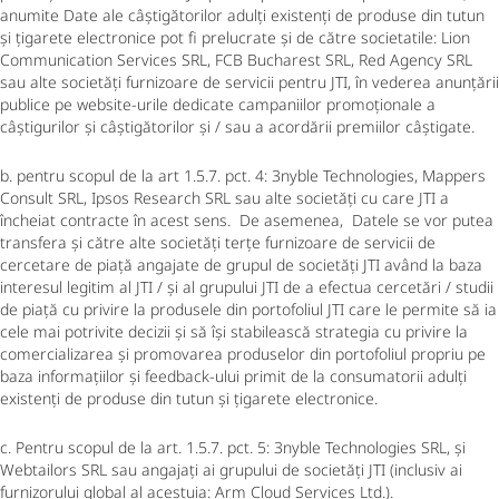
anumite Date ale câștigătorilor adulți existenți de produse din tutun
și țigarete electronice pot fi prelucrate și de către societatile: Lion
Communication Services SRL, FCB Bucharest SRL, Red Agency SRL
sau alte societăți furnizoare de servicii pentru JTI, în vederea anunțării
publice pe website-urile dedicate campaniilor promoționale a
câștigurilor și câștigătorilor și / sau a acordării premiilor câștigate.
b. pentru scopul de la art 1.5.7. pct. 4: 3nyble Technologies, Mappers
Consult SRL, Ipsos Research SRL sau alte societăți cu care JTI a
încheiat contracte în acest sens. De asemenea, Datele se vor putea
transfera și către alte societăți terțe furnizoare de servicii de
cercetare de piață angajate de grupul de societăți JTI având la baza
interesul legitim al JTI / și al grupului JTI de a efectua cercetări / studii
de piață cu privire la produsele din portofoliul JTI care le permite să ia
cele mai potrivite decizii și să își stabilească strategia cu privire la
comercializarea și promovarea produselor din portofoliul propriu pe
baza informațiilor și feedback-ului primit de la consumatorii adulți
existenți de produse din tutun și țigarete electronice.
c. Pentru scopul de la art. 1.5.7. pct. 5: 3nyble Technologies SRL, și
Webtailors SRL sau angajați ai grupului de societăți JTI (inclusiv ai
furnizorului global al acestuia: Arm Cloud Services Ltd.).