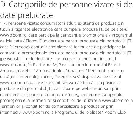
D. Categoriile de persoane vizate și de
date prelucrate
1.7. Persoane vizate: consumatorii adulți existenți de produse din
tutun și țigarete electronice care cumpăra produse JTI de pe site-ul
www.ploom.ro, care participă la campaniile promoționale / Programul
de loialitate / Ploom Club derulate pentru produsele din portofoliul JTI
care își creează conturi / completează formulare de participare la
campaniile promoționale derulate pentru produsele din portofoliul JTI
(pe website – urile dedicate – prin crearea unui cont în site-ul
www.ploom.ro, în Platforma MyPass sau prin intermediul Brand
Ambasadoarelor / Ambasadorilor / Coaches / Personal Trade din
unitățile comerciale), care iși înregistrează dispozitivul pe site-ul
www.ploom.rosau care transmit sesizări / întrebări cu privire la
produsele din portofoliul JTI, participare pe website-uri sau prin
intermediul mijloacelor comunicate în regulamentele campaniilor
promoționale, a Termenilor și condițiilor de utilizare a www.ploom.ro, a
Termenilor și condițiilor de comercializare a produselor prin
intermediul www.ploom.ro, a Programului de loialitate/ Ploom Club.