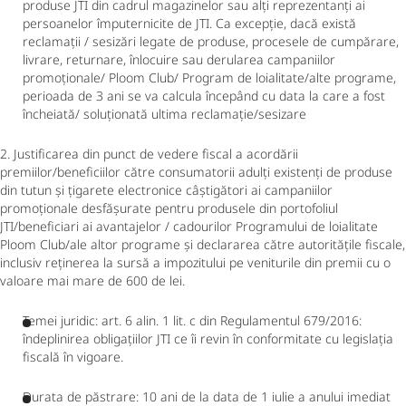
produse JTI din cadrul magazinelor sau alți reprezentanți ai
persoanelor împuternicite de JTI. Ca excepție, dacă există
reclamații / sesizări legate de produse, procesele de cumpărare,
livrare, returnare, înlocuire sau derularea campaniilor
promoționale/ Ploom Club/ Program de loialitate/alte programe,
perioada de 3 ani se va calcula începând cu data la care a fost
încheiată/ soluționată ultima reclamație/sesizare
2. Justificarea din punct de vedere fiscal a acordării
premiilor/beneficiilor către consumatorii adulți existenți de produse
din tutun și țigarete electronice câștigători ai campaniilor
promoționale desfășurate pentru produsele din portofoliul
JTI/beneficiari ai avantajelor / cadourilor Programului de loialitate
Ploom Club/ale altor programe și declararea către autoritățile fiscale,
inclusiv reținerea la sursă a impozitului pe veniturile din premii cu o
valoare mai mare de 600 de lei.
Temei juridic: art. 6 alin. 1 lit. c din Regulamentul 679/2016:
îndeplinirea obligațiilor JTI ce îi revin în conformitate cu legislația
fiscală în vigoare.
Durata de păstrare: 10 ani de la data de 1 iulie a anului imediat