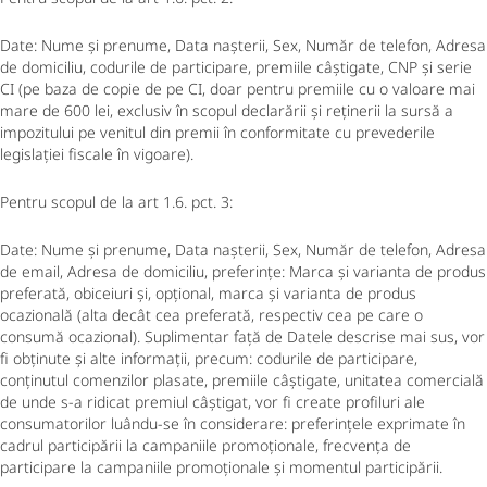
Date: Nume și prenume, Data nașterii, Sex, Număr de telefon, Adresa
de domiciliu, codurile de participare, premiile câștigate, CNP și serie
CI (pe baza de copie de pe CI, doar pentru premiile cu o valoare mai
mare de 600 lei, exclusiv în scopul declarării și reținerii la sursă a
impozitului pe venitul din premii în conformitate cu prevederile
legislației fiscale în vigoare).
Pentru scopul de la art 1.6. pct. 3:
Date: Nume și prenume, Data nașterii, Sex, Număr de telefon, Adresa
de email, Adresa de domiciliu, preferințe: Marca și varianta de produs
preferată, obiceiuri și, opțional, marca și varianta de produs
ocazională (alta decât cea preferată, respectiv cea pe care o
consumă ocazional). Suplimentar față de Datele descrise mai sus, vor
fi obținute și alte informații, precum: codurile de participare,
conținutul comenzilor plasate, premiile câștigate, unitatea comercială
de unde s-a ridicat premiul câștigat, vor fi create profiluri ale
consumatorilor luându-se în considerare: preferințele exprimate în
cadrul participării la campaniile promoționale, frecvența de
participare la campaniile promoționale și momentul participării.