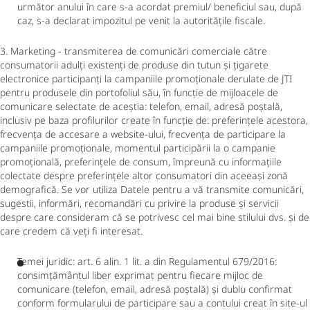
următor anului în care s-a acordat premiul/ beneficiul sau, după
caz, s-a declarat impozitul pe venit la autoritățile fiscale.
3. Marketing - transmiterea de comunicări comerciale către
consumatorii adulți existenți de produse din tutun și țigarete
electronice participanți la campaniile promoționale derulate de JTI
pentru produsele din portofoliul său, în funcție de mijloacele de
comunicare selectate de aceștia: telefon, email, adresă poștală,
inclusiv pe baza profilurilor create în funcție de: preferințele acestora,
frecvența de accesare a website-ului, frecvența de participare la
campaniile promoționale, momentul participării la o campanie
promoțională, preferințele de consum, împreună cu informațiile
colectate despre preferințele altor consumatori din aceeași zonă
demografică. Se vor utiliza Datele pentru a vă transmite comunicări,
sugestii, informări, recomandări cu privire la produse și servicii
despre care consideram că se potrivesc cel mai bine stilului dvs. și de
care credem că veți fi interesat.
Temei juridic: art. 6 alin. 1 lit. a din Regulamentul 679/2016:
consimțământul liber exprimat pentru fiecare mijloc de
comunicare (telefon, email, adresă poștală) și dublu confirmat
conform formularului de participare sau a contului creat în site-ul