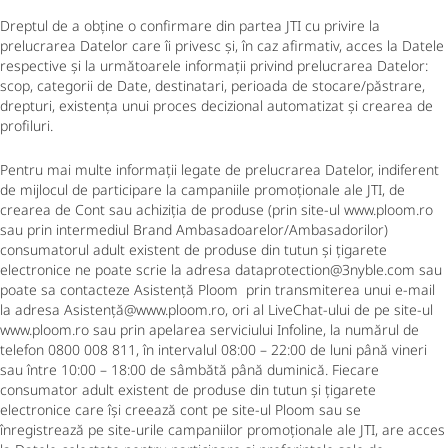
Dreptul de a obține o confirmare din partea JTI cu privire la
prelucrarea Datelor care îi privesc și, în caz afirmativ, acces la Datele
respective și la următoarele informații privind prelucrarea Datelor:
scop, categorii de Date, destinatari, perioada de stocare/păstrare,
drepturi, existența unui proces decizional automatizat și crearea de
profiluri.
Pentru mai multe informații legate de prelucrarea Datelor, indiferent
de mijlocul de participare la campaniile promoționale ale JTI, de
crearea de Cont sau achiziția de produse (prin site-ul www.ploom.ro
sau prin intermediul Brand Ambasadoarelor/Ambasadorilor)
consumatorul adult existent de produse din tutun și țigarete
electronice ne poate scrie la adresa dataprotection@3nyble.com sau
poate sa contacteze Asistență Ploom prin transmiterea unui e-mail
la adresa Asistență@www.ploom.ro, ori al LiveChat-ului de pe site-ul
www.ploom.ro sau prin apelarea serviciului Infoline, la numărul de
telefon 0800 008 811, în intervalul 08:00 – 22:00 de luni până vineri
sau între 10:00 – 18:00 de sâmbătă până duminică. Fiecare
consumator adult existent de produse din tutun și țigarete
electronice care își creează cont pe site-ul Ploom sau se
înregistrează pe site-urile campaniilor promoționale ale JTI, are acces