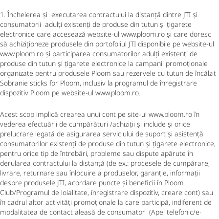
1. Încheierea și executarea contractului la distanță dintre JTI și
consumatorii adulți existenți de produse din tutun și țigarete
electronice care accesează website-ul www.ploom.ro și care doresc
să achiziționeze produsele din portofoliul JTI disponibile pe website-ul
www.ploom.ro și participarea consumatorilor adulți existenți de
produse din tutun și țigarete electronice la campanii promoționale
organizate pentru produsele Ploom sau rezervele cu tutun de încălzit
Sobranie sticks for Ploom, inclusiv la programul de înregistrare
dispozitiv Ploom pe website-ul www.ploom.ro.
Acest scop implică crearea unui cont pe site-ul www.ploom.ro în
vederea efectuării de cumpărături /achiziții și include și orice
prelucrare legată de asigurarea serviciului de suport și asistență
consumatorilor existenți de produse din tutun și țigarete electronice,
pentru orice tip de întrebări, probleme sau dispute apărute în
derularea contractului la distanță (de ex.: procesele de cumpărare,
livrare, returnare sau înlocuire a produselor, garanție, informații
despre produsele JTI, acordare puncte și beneficii în Ploom
Club/Programul de loialitate, înregistrare dispozitiv, creare cont) sau
în cadrul altor activități promoționale la care participă, indiferent de
modalitatea de contact aleasă de consumator (Apel telefonic/e-