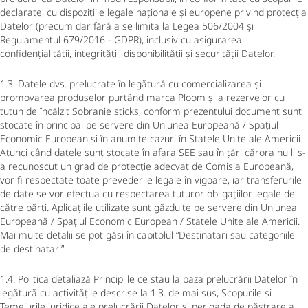
declarate, cu dispozițiile legale naționale și europene privind protecția
Datelor (precum dar fără a se limita la Legea 506/2004 și
Regulamentul 679/2016 - GDPR), inclusiv cu asigurarea
confidențialitătii, integrității, disponibilității și securității Datelor.
1.3. Datele dvs. prelucrate în legătură cu comercializarea și
promovarea produselor purtând marca Ploom și a rezervelor cu
tutun de încălzit Sobranie sticks, conform prezentului document sunt
stocate în principal pe servere din Uniunea Europeană / Spațiul
Economic European și în anumite cazuri în Statele Unite ale Americii.
Atunci când datele sunt stocate în afara SEE sau în țări cărora nu li s-
a recunoscut un grad de protecție adecvat de Comisia Europeană,
vor fi respectate toate prevederile legale în vigoare, iar transferurile
de date se vor efectua cu respectarea tuturor obligațiilor legale de
către părți. Aplicațiile utilizate sunt găzduite pe servere din Uniunea
Europeană / Spațiul Economic European / Statele Unite ale Americii.
Mai multe detalii se pot găsi în capitolul “Destinatari sau categoriile
de destinatari”.
1.4. Politica detaliază Principiile ce stau la baza prelucrării Datelor în
legătură cu activitățile descrise la 1.3. de mai sus, Scopurile și
Temeiurile juridice ale prelucrării Datelor și perioada de păstrare a