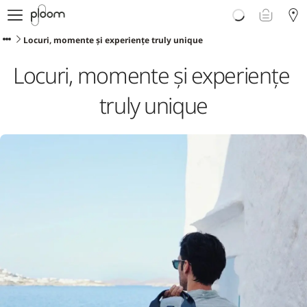
Despre Ploom AURA
Get Started
Locuri, momente și experiențe truly unique
Magazin Online
Locuri, momente și experiențe 
Ploom Club
Asistență Ploom
truly unique
Ploom in Magazine Fizice
Ploom Blog