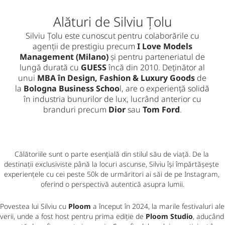
Alături de Silviu Țolu
Silviu Țolu este cunoscut pentru colaborările cu
agenții de prestigiu precum
I Love Models
Management (Milano)
și pentru parteneriatul de
lungă durată cu
GUESS
încă din 2010. Deținător al
unui
MBA în Design, Fashion & Luxury Goods
de
la
Bologna Business Schoo
l, are o experiență solidă
în industria bunurilor de lux, lucrând anterior cu
branduri precum
Dior
sau
Tom Ford
.
Călătoriile sunt o parte esențială din stilul său de viață. De la 
destinații exclusiviste până la locuri ascunse, Silviu își împărtășește 
experiențele cu cei peste 50k de urmăritori ai săi de pe Instagram, 
oferind o perspectivă autentică asupra lumii.
Povestea lui Silviu cu 
Ploom 
a început în 2024, la marile festivaluri ale 
verii, unde a fost host pentru prima ediție de 
Ploom Studio
, aducând 