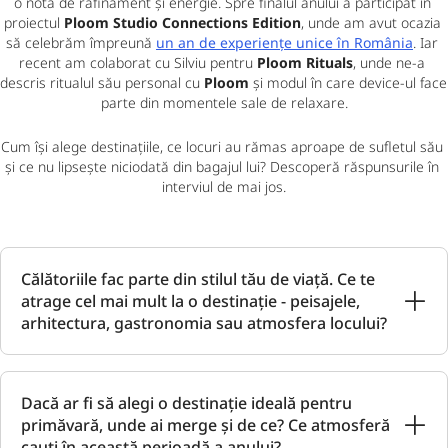
o notă de rafinament și energie. Spre finalul anului a participat în 
proiectul 
Ploom Studio Connections Edition
, unde am avut ocazia 
să celebrăm împreună 
un an de experiențe unice în România
. Iar 
recent am colaborat cu Silviu pentru 
Ploom Rituals
, unde ne-a 
descris ritualul său personal cu 
Ploom 
și modul în care device-ul face 
parte din momentele sale de relaxare.
Cum își alege destinațiile, ce locuri au rămas aproape de sufletul său 
și ce nu lipsește niciodată din bagajul lui? Descoperă răspunsurile în 
interviul de mai jos.
Călătoriile fac parte din stilul tău de viață. Ce te
atrage cel mai mult la o destinație - peisajele,
arhitectura, gastronomia sau atmosfera locului?
Dacă ar fi să alegi o destinație ideală pentru
primăvară, unde ai merge și de ce? Ce atmosferă
cauți în această perioadă a anului?