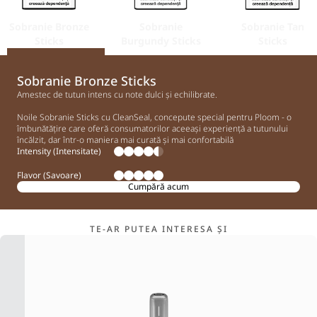
Sobranie Bronze
Sobranie
Sobranie Tan
Sticks
Burgundy Sticks
Sticks
Sobranie Bronze Sticks
Amestec de tutun intens cu note dulci și echilibrate.
Noile Sobranie Sticks cu CleanSeal, concepute special pentru Ploom - o
îmbunătățire care oferă consumatorilor aceeași experiență a tutunului
încălzit, dar într-o maniera mai curată și mai confortabilă
Intensity (Intensitate)
Flavor (Savoare)
Cumpără acum
TE-AR PUTEA INTERESA ȘI