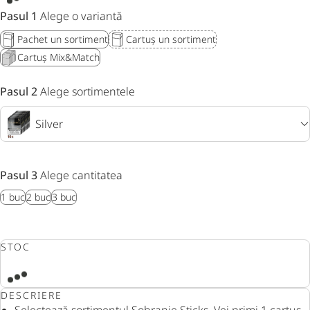
Pasul 1
Alege o variantă
Pachet un sortiment
Cartuș un sortiment
Cartuș Mix&Match
Pasul 2
Alege sortimentele
Silver
Pasul 3
Alege cantitatea
1 buc
2 buc
3 buc
STOC
DESCRIERE