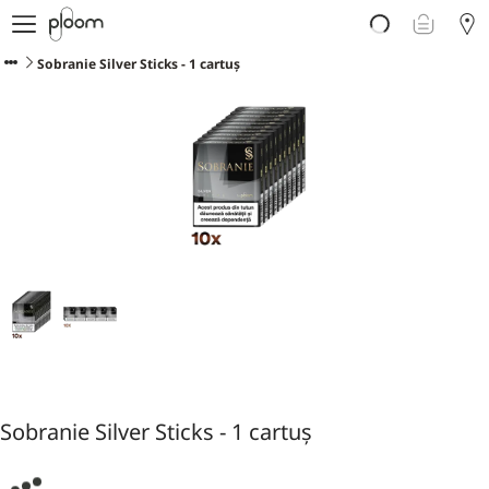
Despre Ploom AURA
Get Started
Sobranie Silver Sticks - 1 cartuș
Magazin Online
Ploom Club
Asistență Ploom
Ploom in Magazine Fizice
Ploom Blog
Sobranie Silver Sticks - 1 cartuș