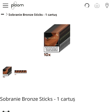
Despre Ploom AURA
Get Started
Sobranie Bronze Sticks - 1 cartuș
Magazin Online
Ploom Club
Asistență Ploom
Ploom in Magazine Fizice
Ploom Blog
Sobranie Bronze Sticks - 1 cartuș