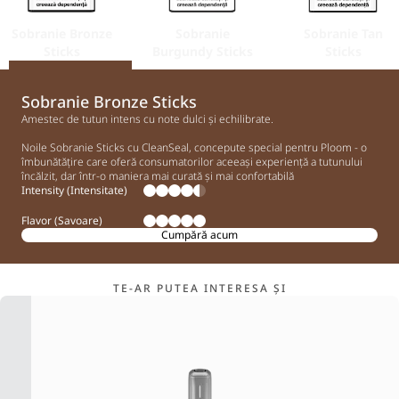
Sobranie Bronze
Sobranie
Sobranie Tan
Sticks
Burgundy Sticks
Sticks
Sobranie Bronze Sticks
Amestec de tutun intens cu note dulci și echilibrate.
Noile Sobranie Sticks cu CleanSeal, concepute special pentru Ploom - o
îmbunătățire care oferă consumatorilor aceeași experiență a tutunului
încălzit, dar într-o maniera mai curată și mai confortabilă
Intensity (Intensitate)
Flavor (Savoare)
Cumpără acum
TE-AR PUTEA INTERESA ȘI